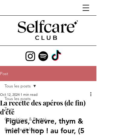
Post
Tous les posts
Oct 12, 2024
1 min read
Tous les posts
La recette des apéros (de fin)
Tous
d'été
Cosmétique & Beauté
Figues, chèvre, thym & 
miel et hop ! au four, (5 
Bien-être Holistique