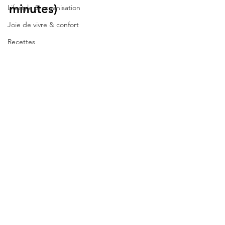
minutes)
Lifestyle & organisation
Joie de vivre & confort
Recettes