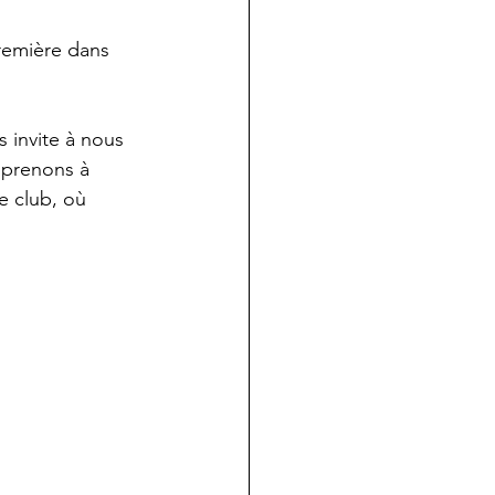
remière dans 
 invite à nous 
pprenons à 
e club, où 