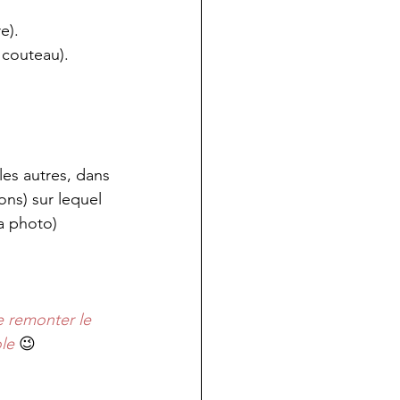
e).
 couteau).
 les autres, dans
ons) sur lequel 
a photo)
e remonter le 
ole
 😉