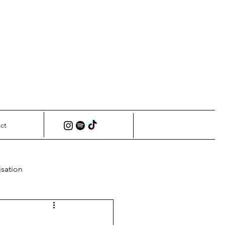
ct
isation