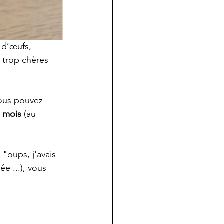
 d’œufs, 
n trop chères 
vous pouvez
s mois
 (au 
 "oups, j'avais 
e ...), vous 