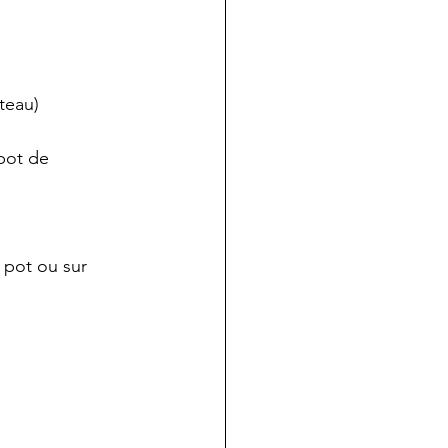
teau)
pot de 
e pot ou sur 