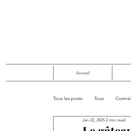
Accueil
Tous les posts
Tous
Cosmét
Jan 22, 2025
2 min read
Joie de vivre & confort
Rec
Le gâtea