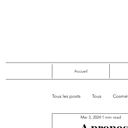
Accueil
Tous les posts
Tous
Cosmét
Mar 3, 2024
1 min read
Joie de vivre & confort
Rec
A propos 