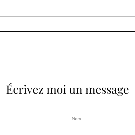
Comment retrouver &
L'im
cultiver la joie de vivre, au
ryth
quotidien ?
Écrivez moi un message
Nom