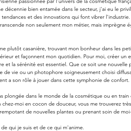
arisienne passionnée par l'univers de la cosmétique franç
e décennie bien entamée dans le secteur, j'ai eu le privi
tendances et des innovations qui font vibrer l'industrie
transcende non seulement mon métier, mais imprègne 
e plutôt casanière, trouvant mon bonheur dans les petit
érieur et façonnent mon quotidien. Pour moi, créer un 
tre et la sérénité est essentiel. Que ce soit une nouvelle 
e de vie ou un photophore soigneusement choisi diffusa
nt a son rôle à jouer dans cette symphonie de confort.
as plongée dans le monde de la cosmétique ou en train 
chez-moi en cocon de douceur, vous me trouverez trè
 rempotant de nouvelles plantes ou prenant soin de mo
 de qui je suis et de ce qui m'anime.