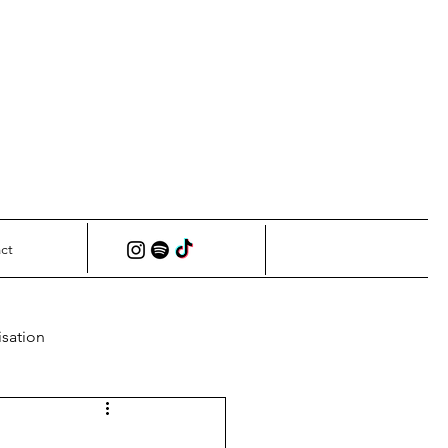
ct
isation