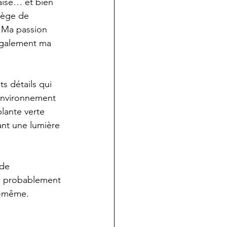
aise… et bien 
lège de 
. Ma passion 
également ma 
s détails qui 
environnement 
plante verte 
nt une lumière 
de 
s probablement 
i-même.