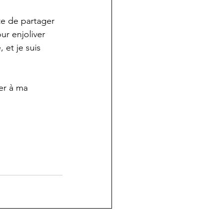
te de partager 
ur enjoliver 
 et je suis 
er à ma 