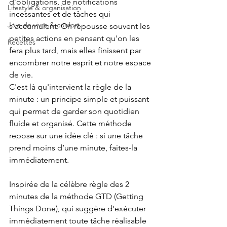
d’obligations, de notifications 
Lifestyle & organisation
incessantes et de tâches qui 
Joie de vivre & confort
s’accumulent. On repousse souvent les 
petites actions en pensant qu'on les 
Recettes
fera plus tard, mais elles finissent par 
encombrer notre esprit et notre espace 
de vie.
C'est là qu'intervient la règle de la 
minute : un principe simple et puissant 
qui permet de garder son quotidien 
fluide et organisé. Cette méthode 
repose sur une idée clé : si une tâche 
prend moins d’une minute, faites-la 
immédiatement.
Inspirée de la célèbre règle des 2 
minutes de la méthode GTD (Getting 
Things Done), qui suggère d’exécuter 
immédiatement toute tâche réalisable 