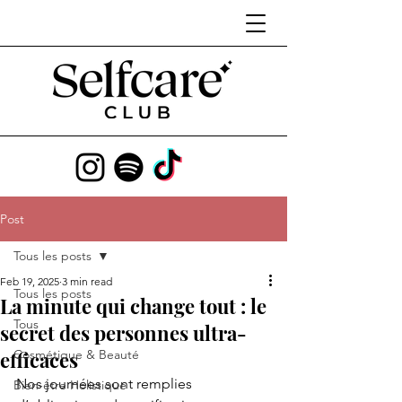
Post
Tous les posts
Feb 19, 2025
3 min read
Tous les posts
La minute qui change tout : le
Tous
secret des personnes ultra-
efficaces
Cosmétique & Beauté
Nos journées sont remplies 
Bien-être Holistique