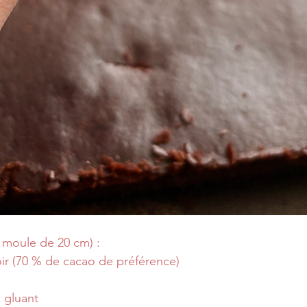
 moule de 20 cm) :
ir (70 % de cacao de préférence)
z gluant