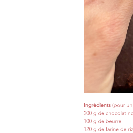
Ingrédients
 (pour un
200 g de chocolat no
100 g de beurre
120 g de farine de ri