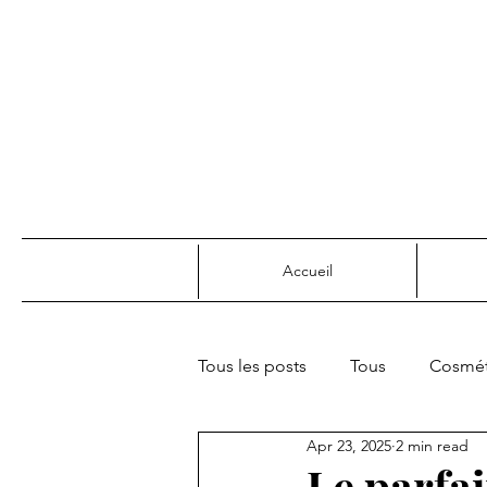
Accueil
Tous les posts
Tous
Cosmét
Apr 23, 2025
2 min read
Joie de vivre & confort
Rec
Le parfai