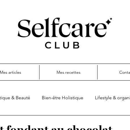
Mes articles
Mes recettes
Conta
ique & Beauté
Bien-être Holistique
Lifestyle & organ
ettes
t fondant au chocolat