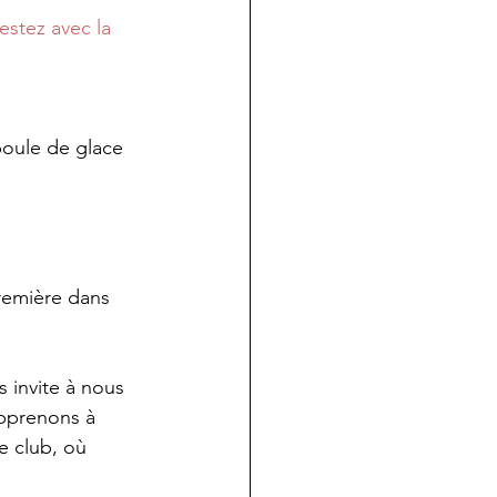
estez avec la
oule de glace 
remière dans 
 invite à nous 
apprenons à 
e club, où 