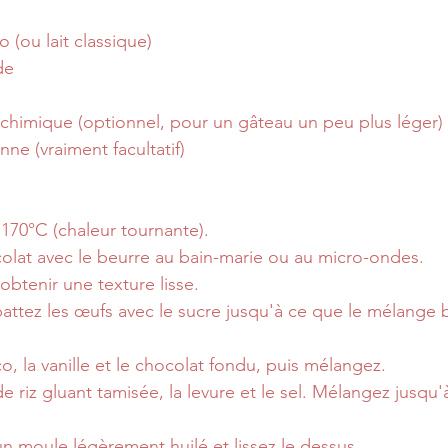
o (ou lait classique)
de
 chimique (optionnel, pour un gâteau un peu plus léger)
ne (vraiment facultatif)
 170°C (chaleur tournante).
colat avec le beurre au bain-marie ou au micro-ondes. 
btenir une texture lisse.
attez les œufs avec le sucre jusqu'à ce que le mélange 
co, la vanille et le chocolat fondu, puis mélangez.
de riz gluant tamisée, la levure et le sel. Mélangez jusqu
un moule légèrement huilé et lissez le dessus.