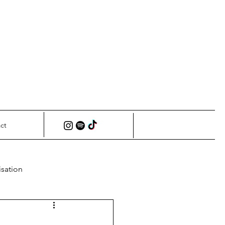
ct
isation