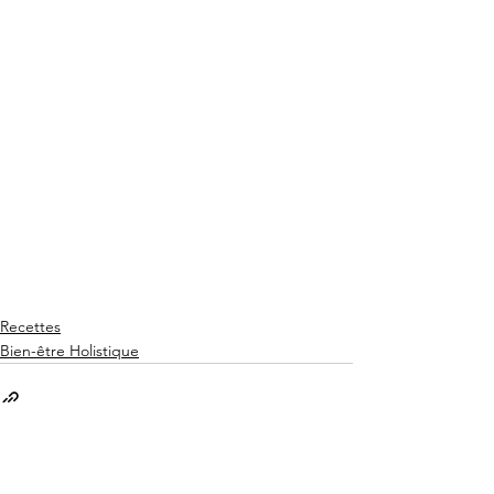
Recettes
Bien-être Holistique
See All
Recent Posts